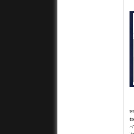
环
数
出