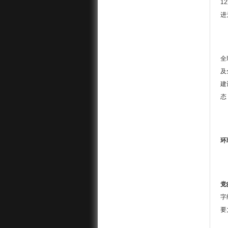
1
进
全
及
建
态
环
党
字
要