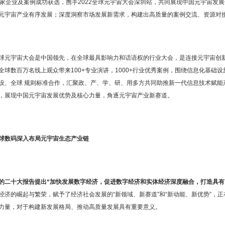
2家企业及案例成功获选，携手2022全球元宇宙大会深圳站，共同展现中国元宇宙发
元宇宙产业有序发展；深度洞察市场发展新需求，构建出高质量的案例交流、资源对
球元宇宙大会是中国领先，在全球最具影响力和话语权的行业大会，是连接元宇宙创新
全球数百万名线上观众带来100+专业演讲，1000+行业优秀案例，围绕信息化基础
设、全球 规则标准合作，汇聚政、产、学、研、用多方共同助推新一代信息技术赋能
，展现中国元宇宙发展优势及核心力量，角逐元宇宙产业新赛道。
球数码深入布局元宇宙生态产业
链
的二十大报告提出“加快发展数字经济，促进数字经济和实体经济深度融合，打造具有
经济的崛起与繁荣，赋予了经济社会发展的“新领域、新赛道”和“新动能、新优势”，
力量，对于构建新发展格局、推动高质量发展具有重要意义。