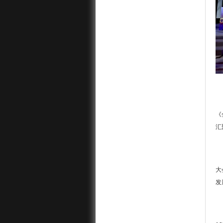
《
汇
大
发