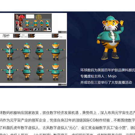
球数码积极响应国家政策，抓住数字经济发展机遇，乘势而上，深入布局元宇宙生态
码作为元宇宙产业的领军企业，凭借自身22年的顶级国际CG制作经验，不断围绕数字
了科颜氏虎年数字虚拟人、古风数字虚拟人“元心”、金汇奖金融数字员工“金小慧”、