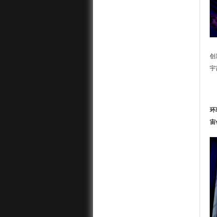
创
宇
环
宙