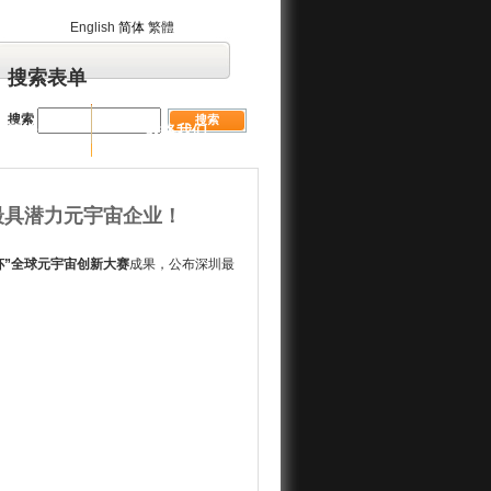
English
简体
繁體
搜索表单
搜索
业管治
联络我们
最具潜力元宇宙企业！
杯”全球元宇宙创新大赛
成果，公布深圳最