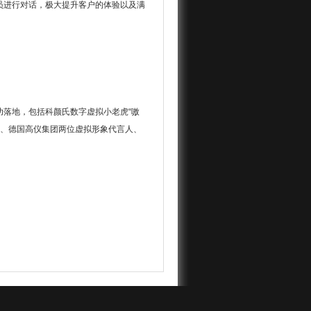
员进行对话，极大提升客户的体验以及满
落地，包括科颜氏数字虚拟小老虎“嗷
艾灵、德国高仪集团两位虚拟形象代言人、