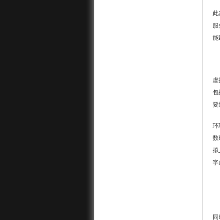
此
服
能
虚
包
要
环
数
拟
字
同