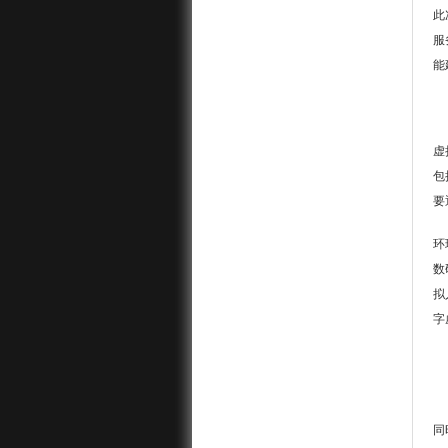
此
服
能
虚
包
要
环
数
拟
字
同