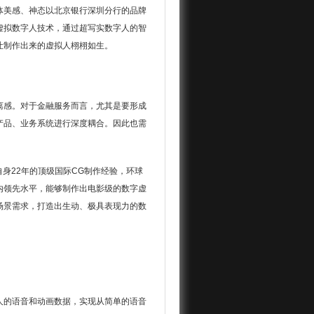
体美感、神态以北京银行深圳分行的品牌
虚拟数字人技术，通过超写实数字人的智
让制作出来的虚拟人栩栩如生。
离感。对于金融服务而言，尤其是要形成
产品、业务系统进行深度耦合。因此也需
身22年的顶级国际CG制作经验，环球
内领先水平，能够制作出电影级的数字虚
场景需求，打造出生动、极具表现力的数
人的语音和动画数据，实现从简单的语音