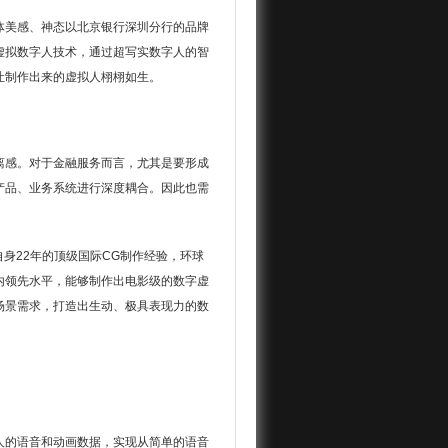
体美感、神态以北京银行深圳分行的品牌
虚拟数字人技术，通过超写实数字人的智
让制作出来的虚拟人栩栩如生。
离感。对于金融服务而言，尤其是要形成
产品、业务系统进行深度耦合。因此也需
身22年的顶级国际CG制作经验，环球
内领先水平，能够制作出电影级的数字虚
场景需求，打造出生动、极具表现力的数
人的语音和动画数据，实现从简单的语音