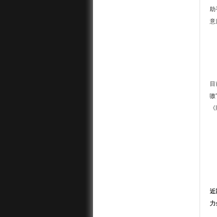
助
意
目
嗷
《
近
力