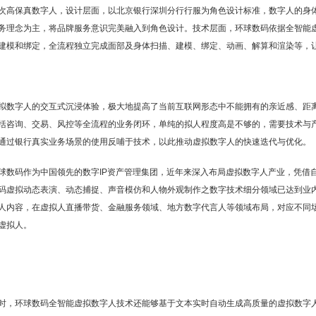
次高保真数字人，设计层面，以北京银行深圳分行行服为角色设计标准，数字人的身
务理念为主，将品牌服务意识完美融入到角色设计。技术层面，环球数码依据全智能
建模和绑定，全流程独立完成面部及身体扫描、建模、绑定、动画、解算和渲染等，
拟数字人的交互式沉浸体验，极大地提高了当前互联网形态中不能拥有的亲近感、距
括咨询、交易、风控等全流程的业务闭环，单纯的拟人程度高是不够的，需要技术与
通过银行真实业务场景的使用反哺于技术，以此推动虚拟数字人的快速迭代与优化。
球数码作为中国领先的数字IP资产管理集团，近年来深入布局虚拟数字人产业，凭借自
码虚拟动态表演、动态捕捉、声音模仿和人物外观制作之数字技术细分领域已达到业
人内容，在虚拟人直播带货、金融服务领域、地方数字代言人等领域布局，对应不同
虚拟人。
时，环球数码全智能虚拟数字人技术还能够基于文本实时自动生成高质量的虚拟数字