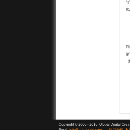
助
意
目
嗷
《
Copyright © 2000 - 2016. Global Digital Crea
Email:
info@gdc-world.com
使用条例
|
私