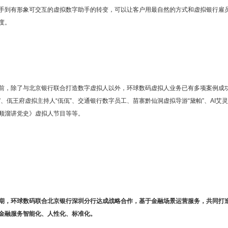
手到有形象可交互的虚拟数字助手的转变，可以让客户用最自然的方式和虚拟银行雇
度。
前，除了与北京银行联合打造数字虚拟人以外，环球数码虚拟人业务已有多项案例成功
”、佤王府虚拟主持人“佤佤”、交通银行数字员工、苗寨黔仙洞虚拟导游“黛帕”、AI
顺溜讲党史》虚拟人节目等等。
期，环球数码联合北京银行深圳分行达成战略合作，基于金融场景运营服务，共同打
金融服务智能化、人性化、标准化
。