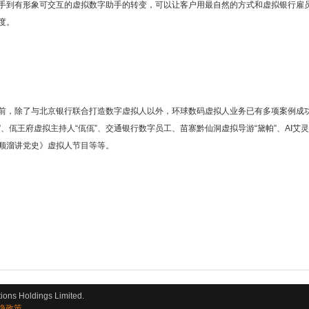
手到有形象可交互的虚拟数字助手的转变，可以让客户用最自然的方式和虚拟银行雇
度。
前，除了与北京银行联合打造数字虚拟人以外，环球数码虚拟人业务已有多项案例成功
”、佤王府虚拟主持人“佤佤”、交通银行数字员工、苗寨黔仙洞虚拟导游“黛帕”、AI
顺溜讲党史》虚拟人节目等等。
tions Holdings Limited.
隐政策